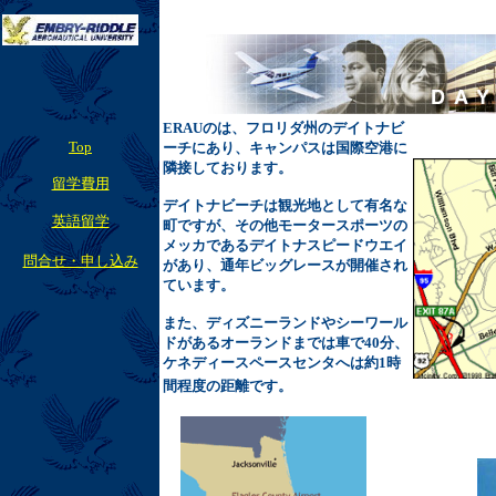
ERAUのは、フロリダ州のデイトナビ
Top
ーチにあり、キャンパスは国際空港に
隣接しております。
留学費用
デイトナビーチは観光地として有名な
英語留学
町ですが、その他モータースポーツの
メッカであるデイトナスピードウエイ
問合せ・申し込み
があり、通年ビッグレースが開催され
ています。
また、ディズニーランドやシーワール
ドがあるオーランドまでは車で40分、
ケネディースペースセンタへは約1時
間程度の距離です。